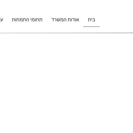
DLRLA
וד
ונגו
בית
אודות המשרד
תחומי התמחות
עד
זניק
שות'
ורכי
ין