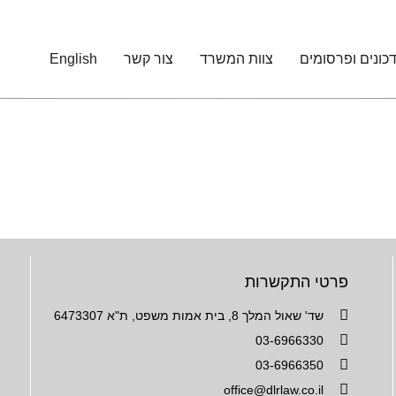
כונים ופרסומים
צוות המשרד
צור קשר
English
פרטי התקשרות
שד' שאול המלך 8, בית אמות משפט, ת"א 6473307
03-6966330
03-6966350
office@dlrlaw.co.il