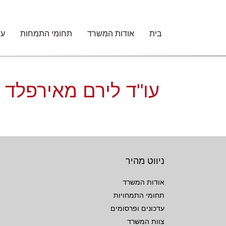
ו"ד
ירם
אירפלד
בית
אודות המשרד
תחומי התמחות
עד
וד,
ונגו,
זניק
שות'
עו"ד לירם מאירפלד
ניווט מהיר
אודות המשרד
תחומי התמחויות
עדכונים ופרסומים
צוות המשרד